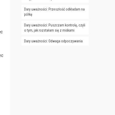
Dary uważności: Przeszłość odkładam na
półkę
Dary uważności: Puszczam kontrolę, czyli
o tym, jak rozstałam się z miśkami
ęc
Dary uważności: Odwaga odpoczywania
ec