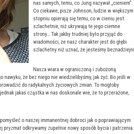
nas samych, temu, co Jung nazywał „cieniem”.
Co ciekawe, pisze Johnson, ludzie w większym
stopniu opierają się temu, co w cieniu jest
szlachetnie, niż ukrywają te jego ciemne
strony… Tak jakby trudniej było przyjąć do
wiadomości, że nasz charakter jest do głębi
szlachetny niż uznać, że jesteśmy beznadziejni
Nasza wiara w ograniczoną i zubożoną
o nawyku, że bez niego nie wiedzielibyśmy, jak żyć. Bo jeśli w
prowadzić do radykalnych życiowych zmian. To mogłoby
dnak jakaś cząstka w nas doskonale wie, że to przerażone,
omyśleć o naszej immanentnej dobroci jak o poprawiającym
 jej pryzmat odkrywamy zupełnie nowy sposób bycia i patrzenia.