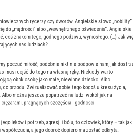
niowiecznych rycerzy czy dworów. Angielskie słowo „nobility”
ię do „mądrości” albo „wewnętrznego oświecenia”. Angielskie
ość, coś znakomitego, godnego podziwu, wyniosłego. (…) Jak wi
ających nas ludziach?
yśmy poczuć miłość, podobnie nikt nie podpowie nam, jak dostrz
as musi dojść do tego na własną rękę. Niekiedy warto
ojącą obok osobę jako małe, niewinne dziecko. Albo
do przodu. Zwizualizować sobie tego kogoś u kresu życia,
a. Albo można jeszcze popatrzeć na ludzi wokół jak na
ciężarami, pragnących szczęścia i godności.
go lęków i potrzeb, agresji i bólu, to człowiek, który – tak jak
 współczucia, a jego dobroć dopiero ma zostać odkryta.