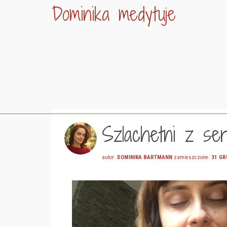
Dominika medytuje
Szlachetni z se
autor:
DOMINIKA BARTMANN
zamieszczone:
31 GR