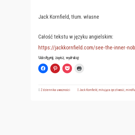
Jack Kornfield, tłum. własne
Całość tekstu w języku angielskim:
https://jackkornfield.com/see-the-inner-nobi
Udostępnij, zapisz, wydrukuj:
Click
Click
Click
Click
to
to
to
to
share
share
share
print
on
on
on
(Opens
Facebook
Pinterest
Pocket
in
(Opens
(Opens
(Opens
new
Z dziennika uważności
in
in
in
Jack Kornfield
window)
,
miłująca życzliwość
,
mindfu
new
new
new
window)
window)
window)