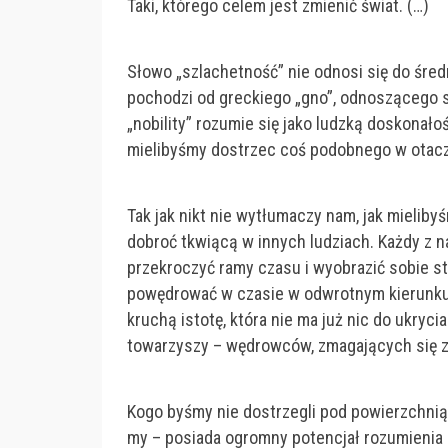
Taki, którego celem jest zmienić świat. (…)
Słowo „szlachetność” nie odnosi się do śred
pochodzi od greckiego „gno”, odnoszącego s
„nobility” rozumie się jako ludzką doskonał
mielibyśmy dostrzec coś podobnego w otacz
Tak jak nikt nie wytłumaczy nam, jak mielib
dobroć tkwiącą w innych ludziach. Każdy z n
przekroczyć ramy czasu i wyobrazić sobie st
powędrować w czasie w odwrotnym kierunku, 
kruchą istotę, która nie ma już nic do ukryci
towarzyszy – wędrowców, zmagających się z 
Kogo byśmy nie dostrzegli pod powierzchnią je
my – posiada ogromny potencjał rozumienia i