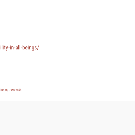
lity-in-all-beings/
lness
,
uważność