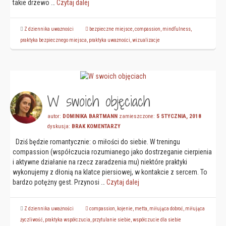
takie drzewo …
Czytaj dalej
Z dziennika uważności
bezpieczne miejsce
,
compassion
,
mindfulness
,
praktyka bezpiecznego miejsca
,
praktyka uważności
,
wizualizacje
W swoich objęciach
autor:
DOMINIKA BARTMANN
zamieszczone:
5 STYCZNIA, 2018
dyskusja:
BRAK KOMENTARZY
Dziś będzie romantycznie: o miłości do siebie. W treningu
compassion (współczucia rozumianego jako dostrzeganie cierpienia
i aktywne działanie na rzecz zaradzenia mu) niektóre praktyki
wykonujemy z dłonią na klatce piersiowej, w kontakcie z sercem. To
bardzo potężny gest. Przynosi …
Czytaj dalej
Z dziennika uważności
compassion
,
kojenie
,
metta
,
miłująca dobroć
,
miłująca
życzliwość
,
praktyka współczucia
,
przytulanie siebie
,
współczucie dla siebie