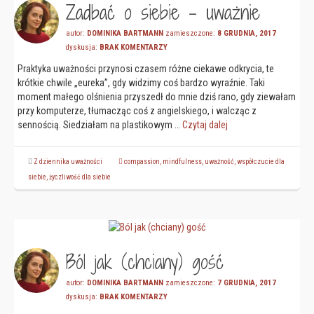
Zadbać o siebie – uważnie
autor:
DOMINIKA BARTMANN
zamieszczone:
8 GRUDNIA, 2017
dyskusja:
BRAK KOMENTARZY
Praktyka uważności przynosi czasem różne ciekawe odkrycia, te
krótkie chwile „eureka”, gdy widzimy coś bardzo wyraźnie. Taki
moment małego olśnienia przyszedł do mnie dziś rano, gdy ziewałam
przy komputerze, tłumacząc coś z angielskiego, i walcząc z
sennością. Siedziałam na plastikowym …
Czytaj dalej
Z dziennika uważności
compassion
,
mindfulness
,
uważność
,
współczucie dla
siebie
,
życzliwość dla siebie
Ból jak (chciany) gość
autor:
DOMINIKA BARTMANN
zamieszczone:
7 GRUDNIA, 2017
dyskusja:
BRAK KOMENTARZY