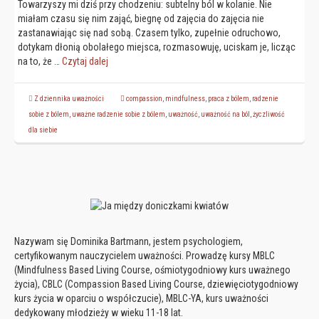
Towarzyszy mi dziś przy chodzeniu: subtelny ból w kolanie. Nie
miałam czasu się nim zająć, biegnę od zajęcia do zajęcia nie
zastanawiając się nad sobą. Czasem tylko, zupełnie odruchowo,
dotykam dłonią obolałego miejsca, rozmasowuję, uciskam je, licząc
na to, że …
Czytaj dalej
Z dziennika uważności
compassion
,
mindfulness
,
praca z bólem
,
radzenie
sobie z bólem
,
uważne radzenie sobie z bólem
,
uważność
,
uważność na ból
,
życzliwość
dla siebie
Nazywam się Dominika Bartmann, jestem psychologiem,
certyfikowanym nauczycielem uważności. Prowadzę kursy MBLC
(Mindfulness Based Living Course, ośmiotygodniowy kurs uważnego
życia), CBLC (Compassion Based Living Course, dziewięciotygodniowy
kurs życia w oparciu o współczucie), MBLC-YA, kurs uważności
dedykowany młodzieży w wieku 11-18 lat.