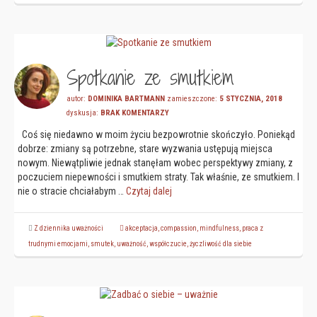
Spotkanie ze smutkiem
autor:
DOMINIKA BARTMANN
zamieszczone:
5 STYCZNIA, 2018
dyskusja:
BRAK KOMENTARZY
Coś się niedawno w moim życiu bezpowrotnie skończyło. Poniekąd
dobrze: zmiany są potrzebne, stare wyzwania ustępują miejsca
nowym. Niewątpliwie jednak stanęłam wobec perspektywy zmiany, z
poczuciem niepewności i smutkiem straty. Tak właśnie, ze smutkiem. I
nie o stracie chciałabym …
Czytaj dalej
Z dziennika uważności
akceptacja
,
compassion
,
mindfulness
,
praca z
trudnymi emocjami
,
smutek
,
uważność
,
współczucie
,
życzliwość dla siebie