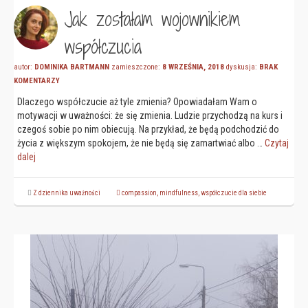
Jak zostałam wojownikiem
współczucia
autor:
DOMINIKA BARTMANN
zamieszczone:
8 WRZEŚNIA, 2018
dyskusja:
BRAK
KOMENTARZY
Dlaczego współczucie aż tyle zmienia? Opowiadałam Wam o
motywacji w uważności: że się zmienia. Ludzie przychodzą na kurs i
czegoś sobie po nim obiecują. Na przykład, że będą podchodzić do
życia z większym spokojem, że nie będą się zamartwiać albo …
Czytaj
dalej
Z dziennika uważności
compassion
,
mindfulness
,
współczucie dla siebie